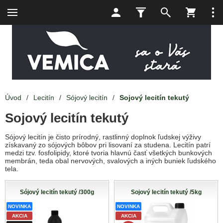
Úvod
/
Lecitín
/
Sójový lecitín
/
Sojový lecitín tekutý
Sojový lecitín tekutý
Sójový lecitín je čisto prírodný, rastlinný doplnok ľudskej výživy
získavaný zo sójových bôbov pri lisovaní za studena. Lecitín patrí
medzi tzv. fosfolipidy, ktoré tvoria hlavnú časť všetkých bunkových
membrán, teda obal nervových, svalových a iných buniek ľudského
tela.
Sójový lecitín tekutý /300g
Sojový lecitín tekutý /5kg
NOVINKA
NOVINKA
AKCIA
AKCIA