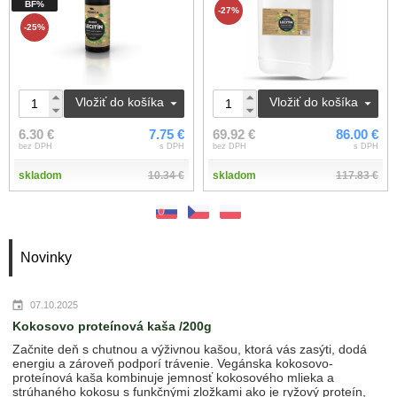
BF%
-27%
-25%
Vložiť do košíka
Vložiť do košíka
6.30 €
7.75 €
69.92 €
86.00 €
bez DPH
s DPH
bez DPH
s DPH
skladom
10.34 €
skladom
117.83 €
Novinky
07.10.2025
Kokosovo proteínová kaša /200g
Začnite deň s chutnou a výživnou kašou, ktorá vás zasýti, dodá
energiu a zároveň podporí trávenie. Vegánska kokosovo-
proteínová kaša kombinuje jemnosť kokosového mlieka a
strúhaného kokosu s funkčnými zložkami ako je ryžový proteín,