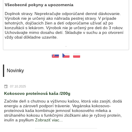
Všeobecné pokyny a upozornenia
Doplnok stravy. Neprekračujte odporúčané denné dávkovanie.
Výrobok nie je určený ako náhrada pestrej stravy. V prípade
tehotných, dojčiacich žien a detí odporúčame užívať až po
konzultácii s lekárom. Výrobok nie je určený pre deti do 3 rokov.
Uchovávajte mimo dosahu detí. Skladujte v suchu a po otvorení
vždy obal dôkladne uzavrite.
-
Novinky
07.10.2025
Kokosovo proteínová kaša /200g
Začnite deň s chutnou a výživnou kašou, ktorá vás zasýti, dodá
energiu a zároveň podporí trávenie. Vegánska kokosovo-
proteínová kaša kombinuje jemnosť kokosového mlieka a
strúhaného kokosu s funkčnými zložkami ako je ryžový proteín,
inulín a psyllium
Zobraziť viac...