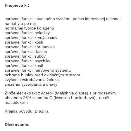
Prispieva k :
správnej funkcii imunitného systému počas intenzívnej telesnej
námahy a po nej
normálnej tvorbe kolagénu
správnej funkcii pokožky
správnej funkcii krvných ciev
správnej funkcii kostí
správnej funkcii chrupaviek
správnej funkcii ďasien
správnej funkcii zubov
správnej funkcii psychiky
správnej funkcii kostí
správnej funkcii nervového systému
ochrane buniek pred oxidačným stresom
zvýšeniu vstrebávania železa
zníženiu vyčerpania a únavy
Zloženie:
extrakt z Aceroli (Malpihhia glabra) s prirodzeným
obsahom 25% vitamínu C (kyselina L-askorbová), nosič:
maltodextrín
Krajina pôvodu: Brazília
Dávkovanie: