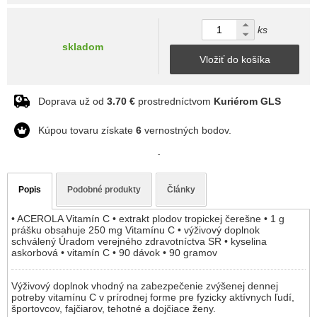
ks
skladom
Vložiť do košíka
Doprava už od
3.70 €
prostredníctvom
Kuriérom GLS
Kúpou tovaru získate
6
vernostných bodov.
-
Popis
Podobné produkty
Články
• ACEROLA Vitamín C • extrakt plodov tropickej čerešne • 1 g
prášku obsahuje 250 mg Vitamínu C • výživový doplnok
schválený Úradom verejného zdravotníctva SR • kyselina
askorbová • vitamín C • 90 dávok • 90 gramov
Výživový doplnok vhodný na zabezpečenie zvýšenej dennej
potreby vitamínu C v prírodnej forme pre fyzicky aktívnych ľudí,
športovcov, fajčiarov, tehotné a dojčiace ženy.