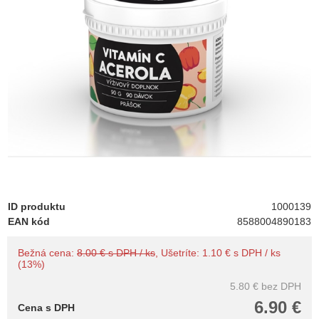
ID produktu
1000139
EAN kód
8588004890183
Bežná cena:
8.00 € s DPH / ks
, Ušetríte: 1.10 € s DPH / ks
(13%)
5.80 €
bez DPH
6.90 €
Cena s DPH