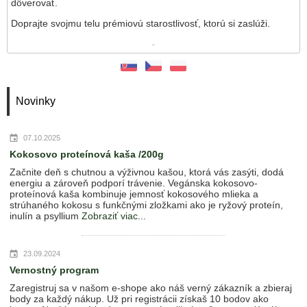
dôverovať.
Doprajte svojmu telu prémiovú starostlivosť, ktorú si zaslúži.
-
Novinky
07.10.2025
Kokosovo proteínová kaša /200g
Začnite deň s chutnou a výživnou kašou, ktorá vás zasýti, dodá
energiu a zároveň podporí trávenie. Vegánska kokosovo-
proteínová kaša kombinuje jemnosť kokosového mlieka a
strúhaného kokosu s funkčnými zložkami ako je ryžový proteín,
inulín a psyllium
Zobraziť viac...
23.09.2024
Vernostný program
Zaregistruj sa v našom e-shope ako náš verný zákazník a zbieraj
body za každý nákup. Už pri registrácii získaš 10 bodov ako