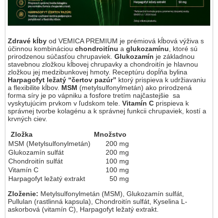
Zdravé kĺby
od VEMICA PREMIUM je prémiová kĺbová výživa s
účinnou kombináciou
chondroitínu
a
glukozamínu
, ktoré sú
prirodzenou súčasťou chrupaviek.
Glukozamín
je základnou
stavebnou zložkou kĺbovej chrupavky a chondroitín je hlavnou
zložkou jej medzibunkovej hmoty. Receptúru dopĺňa bylina
Harpagofyt ležatý “čertov pazúr”
ktorý prispieva k udržiavaniu
a flexibilite kĺbov.
MSM
(metylsulfonylmetán) ako prirodzená
forma síry je po vápniku a fosfore tretím najčastejšie sa
vyskytujúcim prvkom v ľudskom tele.
Vitamín C
prispieva k
správnej tvorbe kolagénu a k správnej funkcii chrupaviek, kostí a
krvných ciev.
Zložka
Množstvo
MSM (Metylsulfonylmetán)
200 mg
Glukozamín sulfát
200 mg
Chondroitín sulfát
100 mg
Vitamín C
100 mg
Harpagofyt ležatý extrakt
50 mg
Zloženie:
Metylsulfonylmetán (MSM), Glukozamín sulfát,
Pullulan (rastlinná kapsula), Chondroitín sulfát, Kyselina L-
askorbová (vitamín C), Harpagofyt ležatý extrakt.