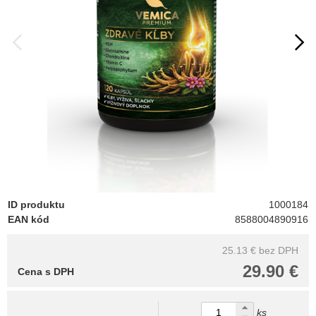
ID produktu
1000184
EAN kód
8588004890916
25.13 €
bez DPH
29.90 €
Cena s DPH
ks