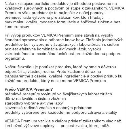
Naše existujúce portfólio produktov je dlhodobo postavené na
kvalitných surovinách a poctivom prístupe k zákazníkom. VEMICA
Premium však predstavuje to najlepšie z našej ponuky —
prémiovú radu vytvorenú pre zákazníkov, ktorí hľadajú
maximálnu kvalitu, moderné formulácie a špičkové zloženie bez
kompromisov.
Pri vývoji produktov VEMICA Premium sme stavili na vysoký
štandard spracovania a odborné know-how. Zloženia jednotlivých
produktov boli vytvorené v švajčiarskych laboratóriách s cieľom
priniesť efektívne kombinácie aktívnych látok, vysokú
vstrebateľnosť a maximálnu funkčnosť pre každodennú podporu
organizmu.
Našou filozofiou je ponúkať produkty, ktoré by sme s dôverou
odporučili aj vlastnej rodine. Preto kladieme dôraz na
transparentné zloženie, kvalitné ingrediencie a poctivý prístup ku
každému produktu, ktorý nesie meno VEMICA Premium.
Prečo VEMICA Premium?
prémiové receptúry vyvinuté vo švajčiarskych laboratóriách
dôraz na kvalitu a čistotu zloženia
starostlivo vybrané aktívne látky
slovenská rodinná značka s osobným prístupom
produkty vytvorené pre každodennú podporu zdravia a vitality
VEMICA Premium vznikla s cieľom priniesť zákazníkom viac než
len bežné výživové doplnky — priniesť kvalitu, ktorej môžu