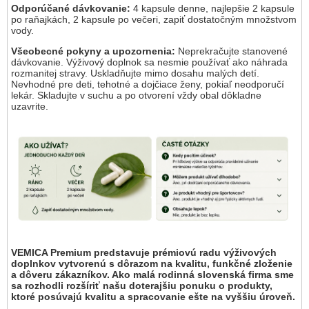
Odporúčané dávkovanie:
4 kapsule denne, najlepšie 2 kapsule
po raňajkách, 2 kapsule po večeri, zapiť dostatočným množstvom
vody.
Všeobecné pokyny a upozornenia:
Neprekračujte stanovené
dávkovanie. Výživový doplnok sa nesmie používať ako náhrada
rozmanitej stravy. Uskladňujte mimo dosahu malých detí.
Nevhodné pre deti, tehotné a dojčiace ženy, pokiaľ neodporučí
lekár. Skladujte v suchu a po otvorení vždy obal dôkladne
uzavrite.
VEMICA Premium predstavuje prémiovú radu výživových
doplnkov vytvorenú s dôrazom na kvalitu, funkčné zloženie
a dôveru zákazníkov. Ako malá rodinná slovenská firma sme
sa rozhodli rozšíriť našu doterajšiu ponuku o produkty,
ktoré posúvajú kvalitu a spracovanie ešte na vyššiu úroveň.