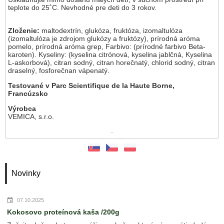
teplote do 25˚C. Nevhodné pre deti do 3 rokov.
Zloženie:
maltodextrín, glukóza, fruktóza, izomaltulóza
(izomaltulóza je zdrojom glukózy a fruktózy), prírodná aróma
pomelo, prírodná aróma grep, Farbivo: (prírodné farbivo Beta-
karoten). Kyseliny: (kyselina citrónová, kyselina jablčná, Kyselina
L-askorbová), citran sodný, citran horečnatý, chlorid sodný, citran
draselný, fosforečnan vápenatý.
Testované v Parc Scientifique de la Haute Borne,
Francúzsko
Výrobca
VEMICA, s.r.o.
-
Novinky
07.10.2025
Kokosovo proteínová kaša /200g