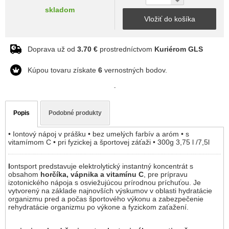
skladom
Vložiť do košíka
Doprava už od
3.70 €
prostredníctvom
Kuriérom GLS
Kúpou tovaru získate
6
vernostných bodov.
-
Popis
Podobné produkty
• Iontový nápoj v prášku • bez umelých farbív a aróm • s
vitamímom C • pri fyzickej a športovej záťaži • 300g 3,75 l /7,5l
I
ontsport predstavuje elektrolytický instantný koncentrát s
obsahom
horčíka, vápnika a vitamínu C
, pre prípravu
izotonického nápoja s osviežujúcou prírodnou príchuťou. Je
vytvorený na základe najnovších výskumov v oblasti hydratácie
organizmu pred a počas športového výkonu a zabezpečenie
rehydratácie organizmu po výkone a fyzickom zaťažení.