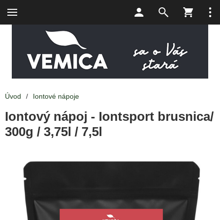
Úvod
/
Iontové nápoje
Iontový nápoj - Iontsport brusnica/
300g / 3,75l / 7,5l