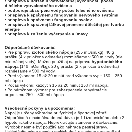
• prispieva k udržaniu vytrvalostnej výkonnosti počas
dlhšieho vytrvalostného cvičenia
• podporuje absorpciu vody počas telesného cvičenia
• prispieva k správnemu fungovaniu nervového systému
• prispieva k správnemu fungovaniu svalov
• prispieva k správnej látkovej premene dôležitej pre tvorbu
energie
• prispieva k zníženiu vyčerpania a únavy.
Odporúčané dávkovanie:
• Pre prípravu
izotonického nápoja
(295 mOsm/kg): 40 g
prášku (4 x priložená odmerka) rozmiešame v 500 ml vody (nie
minerálnej vody). Možno použiť aj na prípravu
hypotonického
nápoja (
149 mOsm/kg): 20 g prášku (2 x priložená odmerka)
rozmiešame v 500 ml vody.
• Pred výkonom: 15 až 20 minút pred výkonom vypiť 150 – 250
ml nápoja
• Počas výkonu: každých 15 až 20 minút 150 ml nápoja.
• Po náročnom výkone: pre zabezpečenie rehydratácie
organizmu 250 – 500 ml nápoja.
Všeobecné pokyny a upozornenia:
Nápoj je určený výhradne pri fyzickej a športovej záťaži.
Odporúčaná maximálna denná dávka je 1 l izotonického alebo 2 l
hypotonického nápoja. Neprekračujte stanovené dávkovanie.
Výrobok nesmie byť použitý ako náhrada pestrej stravy.
Uskladňujte mimo dosahu malých detí, v suchom prostredí pri