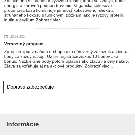
Začnite deň s chutnou a výživnou kašou, ktorá vás zasýti, dodá
energiu a zároveň podporí trávenie. Vegánska kokosovo-
proteínová kaša kombinuje jemnosť kokosového mlieka a
strúhaného kokosu s funkčnými zložkami ako je ryžový proteín,
inulín a psyllium
Zobraziť viac...
23.09.2024
Vernostný program
Zaregistruj sa v našom e-shope ako náš verný zákazník a zbieraj
body za každý nákup. Už pri registrácii získaš 10 bodov ako
bonus. Nazbierané body potom uplatníš ako zľavu na celý nákup.
Zľava sa vzťahuje aj na akciové produkty!
Zobraziť viac...
Dopravu zabezpečuje
Informácie