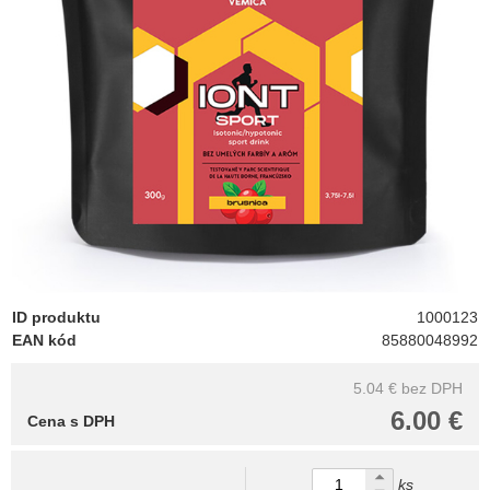
ID produktu
1000123
EAN kód
85880048992
5.04 €
bez DPH
6.00 €
Cena s DPH
ks