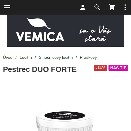
Úvod
/
Lecitín
/
Slnečnicový lecitín
/
Praškový
Pestrec DUO FORTE
-14%
NÁŠ TIP