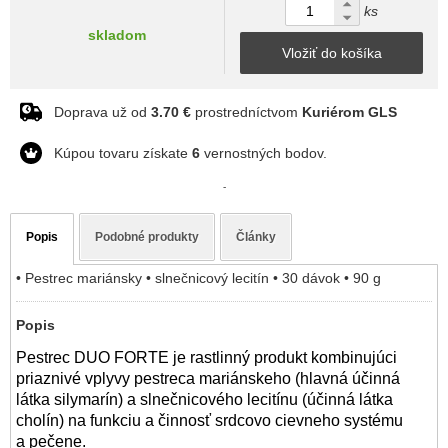
ks
skladom
Vložiť do košíka
Doprava už od
3.70 €
prostredníctvom
Kuriérom GLS
Kúpou tovaru získate
6
vernostných bodov.
-
Popis
Podobné produkty
Články
• Pestrec mariánsky • slnečnicový lecitín • 30 dávok • 90 g
Popis
Pestrec DUO FORTE je rastlinný produkt kombinujúci
priaznivé vplyvy pestreca mariánskeho (hlavná účinná
látka silymarín) a slnečnicového lecitínu (účinná látka
cholín) na funkciu a činnosť srdcovo cievneho systému
a pečene.