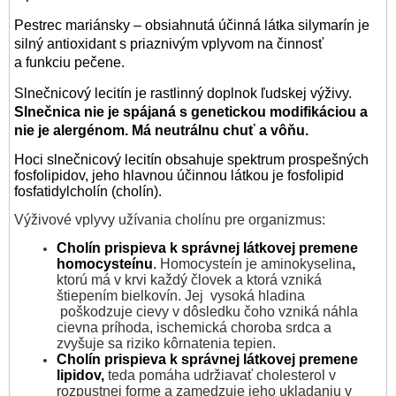
Pestrec mariánsky – obsiahnutá účinná látka silymarín je
silný antioxidant s priaznivým vplyvom na činnosť
a funkciu pečene.
Slnečnicový lecitín je rastlinný doplnok ľudskej výživy.
Slnečnica nie je spájaná s genetickou modifikáciou a
nie je alergénom. Má neutrálnu chuť a vôňu.
Hoci slnečnicový lecitín obsahuje spektrum prospešných
fosfolipidov, jeho hlavnou účinnou látkou je fosfolipid
fosfatidylcholín (cholín).
Výživové vplyvy užívania cholínu pre organizmus:
Cholín prispieva k správnej látkovej premene
homocysteínu
.
Homocysteín
je
aminokyselina
,
ktorú má v krvi každý človek a ktorá vzniká
štiepením bielkovín. Jej vy
soká hladina
poškodzuje cievy v dôsledku čoho vzniká náhla
cievna príhoda, ischemická choroba srdca a
zvyšuje sa riziko kôrnatenia tepien.
Cholín prispieva k správnej látkovej premene
lipidov,
teda pomáha udržiavať cholesterol v
rozpustnej forme a zamedzuje jeho ukladaniu v