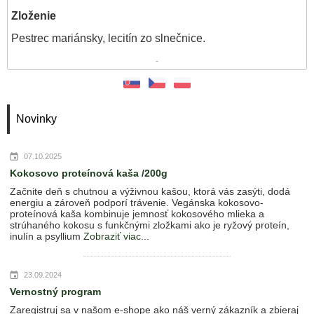
Zloženie
Pestrec mariánsky, lecitín zo slnečnice.
-
Novinky
07.10.2025
Kokosovo proteínová kaša /200g
Začnite deň s chutnou a výživnou kašou, ktorá vás zasýti, dodá
energiu a zároveň podporí trávenie. Vegánska kokosovo-
proteínová kaša kombinuje jemnosť kokosového mlieka a
strúhaného kokosu s funkčnými zložkami ako je ryžový proteín,
inulín a psyllium
Zobraziť viac...
23.09.2024
Vernostný program
Zaregistruj sa v našom e-shope ako náš verný zákazník a zbieraj