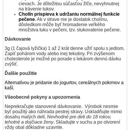
cievach. Je dôležitou súčasťou žlče, nevyhnutnej
na trávenie tukov.
Cholín prispieva k udržaniu normálnej funkcie
pečene
.
Ak v strave nie je dostatok cholínu,
dôsledkom môže byť hromadenie veľkého
množstva tuku v pečeni, tzv. stukovatenie pečene.
Dávkovanie
3g (1 čajová lyžička) 1 až 2 krát denne užiť spolu s jedlom.
Zapiť pohárom vody alebo inej tekutiny. Pri zvýšenom
cholesterole je možné po porade s lekárom dennú dávku
zvýšiť.
Ďalšie použitie
Alternatívou je pridanie do jogurtov, cereálnych pokrmov a
kaší.
Všeobecné pokyny a upozornenia
Neprekračujte stanovené dávkovanie. Výrobok nesmie
byť použitý ako náhrada pestrej stravy. Uskladňujte mimo
dosahu malých detí.
Nevhodné pre deti do 18 rokov,
tehotné a dojčiace ženy
. Skladujte v suchu a po otvorení
vždy obal dôkladne uzavrite.