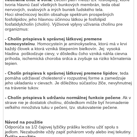
tvoria hlavnú časť všetkých bunkových membrán, teda obal
nervových, svalových a iných buniek ľudského tela.
Hoci slnečnicový lecitín obsahuje spektrum prospešných
fosfolipidov, jeho hlavnou účinnou látkou je fosfolipid
fosfatidylcholín (cholín). Výživové vplyvy užívania cholínu pre
organizmus:
- Cholín prispieva k správnej látkovej premene
homocysteínu
. Homocysteín je aminokyselina, ktorú má v krvi
každý človek a ktorá vzniká štiepením bielkovín. Jej vysoká
hladina poškodzuje cievy, v dôsledku čoho vzniká náhla cievna
príhoda, ischemická choroba srdca a zvyšuje sa riziko kôrnatenia
tepien.
- Cholín prispieva k správnej látkovej premene lipidov
, teda
pomáha udržiavať cholesterol v rozpustnej forme a zamedzuje
jeho ukladaniu v cievach. Je dôležitou súčasťou žlče, nevyhnutnej
na trávenie tukov.
- Cholín prispieva k udržaniu normálnej funkcie pečene
. Ak v
strave nie je dostatok cholínu, dôsledkom môže byť hromadenie
veľkého množstva tuku v pečeni, tzv. stukovatenie pečene.
Návod na použitie
Odporúča sa 1/2 čajovej lyžičky prášku lecitínu užiť spolu s
jedlom. Nezabudnite vždy zapiť pohárom vody alebo inej tekutiny.
Ďalšie použitie