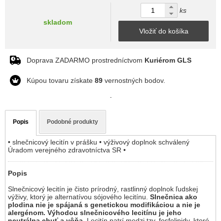
ks
skladom
Vložiť do košíka
Doprava ZADARMO prostredníctvom
Kuriérom GLS
Kúpou tovaru získate
89
vernostných bodov.
-
Popis
Podobné produkty
• slnečnicový lecitín v prášku • výživový doplnok schválený
Úradom verejného zdravotníctva SR •
Popis
Slnečnicový lecitín je čisto prírodný, rastlinný doplnok ľudskej
výživy, ktorý je alternatívou sójového lecitínu.
Slnečnica ako
plodina nie je spájaná s genetickou modifikáciou a nie je
alergénom. Výhodou slnečnicového lecitínu je jeho
neutrálna chuť a vôňa.
Lecitín patrí medzi tzv. fosfolipidy, ktoré