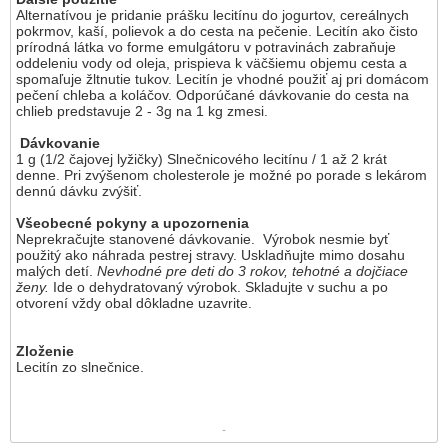
Alternatívou je pridanie prášku lecitínu do jogurtov, cereálnych
pokrmov, kaší, polievok a do cesta na pečenie. Lecitín ako čisto
prírodná látka vo forme emulgátoru v potravinách zabraňuje
oddeleniu vody od oleja, prispieva k väčšiemu objemu cesta a
spomaľuje žltnutie tukov. Lecitín je vhodné použiť aj pri domácom
pečení chleba a koláčov. Odporúčané dávkovanie do cesta na
chlieb predstavuje 2 - 3g na 1 kg zmesi.
Dávkovanie
1 g (1/2 čajovej lyžičky) Slnečnicového lecitínu / 1 až 2 krát
denne. Pri zvýšenom cholesterole je možné po porade s lekárom
dennú dávku zvýšiť.
Všeobecné pokyny a upozornenia
Neprekračujte stanovené dávkovanie. Výrobok nesmie byť
použitý ako náhrada pestrej stravy. Uskladňujte mimo dosahu
malých detí.
Nevhodné pre deti do 3 rokov, tehotné a dojčiace
ženy.
Ide o dehydratovaný výrobok. Skladujte v suchu a po
otvorení vždy obal dôkladne uzavrite.
Zloženie
Lecitín zo slnečnice.
-