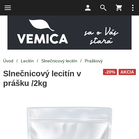
Úvod
/
Lecitín
/
Slnečnicový lecitín
/
Praškový
Slnečnicový lecitín v
-20%
AKCIA
prášku /2kg