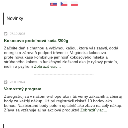
Novinky
07.10.2025
Kokosovo proteínová kaša /200g
Začnite deň s chutnou a výživnou kašou, ktorá vás zasýti, dodá
energiu a zároveň podporí trávenie. Vegánska kokosovo-
proteínová kaša kombinuje jemnosť kokosového mlieka a
strúhaného kokosu s funkčnými zložkami ako je ryžový proteín,
inulín a psyllium
Zobraziť viac...
23.09.2024
Vernostný program
Zaregistruj sa v našom e-shope ako náš verný zákazník a zbieraj
body za každý nákup. Už pri registrácii získaš 10 bodov ako
bonus. Nazbierané body potom uplatníš ako zľavu na celý nákup.
Zľava sa vzťahuje aj na akciové produkty!
Zobraziť viac...