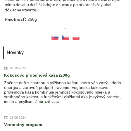
mimo dosahu detí. Skladujte v suchu a po otvorení vždy obal
dôkladne uzavrite.
Hmotnosť:
250g
-
Novinky
07.10.2025
Kokosovo proteínová kaša /200g
Začnite deň s chutnou a výživnou kašou, ktorá vás zasýti, dodá
energiu a zároveň podporí trávenie. Vegánska kokosovo-
proteínová kaša kombinuje jemnosť kokosového mlieka a
strúhaného kokosu s funkčnými zložkami ako je ryžový proteín,
inulín a psyllium
Zobraziť viac...
23.09.2024
Vernostný program