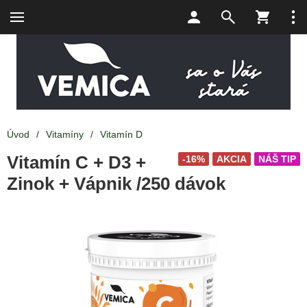
Úvod
/
Vitamíny
/
Vitamín D
Vitamín C + D3 +
-16%
AKCIA
NÁŠ TIP
Zinok + Vápnik /250 dávok